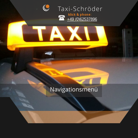
klick & phone:
+49 (0)62537896